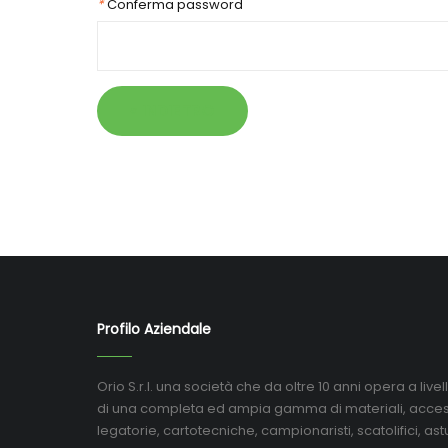
*
Conferma password
«
INDIETRO
Profilo Aziendale
Orio S.r.l. una società che da oltre 10 anni opera a liv
di una completa ed ampia gamma di materiali, access
legatorie, cartotecniche, campionaristi, scatolifici, astu