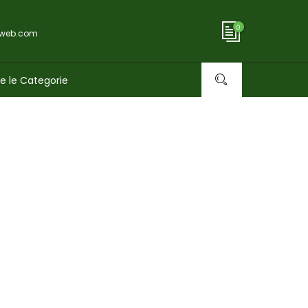
0
oweb.com