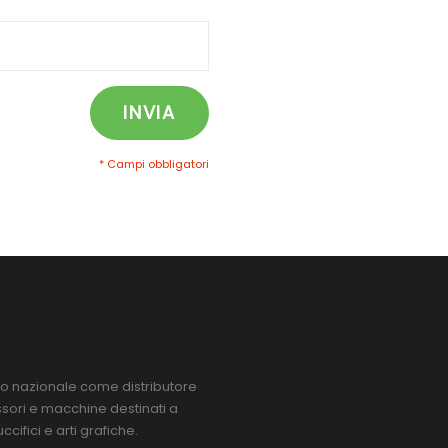
INVIA
* Campi obbligatori
ello nazionale come distributore
ori e macchine destinati a
ccifici e arti grafiche.