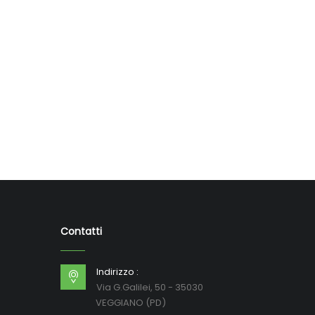
Contatti
Indirizzo :
Via G.Galilei, 50 - 35030
VEGGIANO (PD)