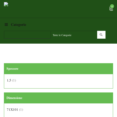
0
Categorie
Spessore
1,5
(1)
Dimensione
71X101
(1)