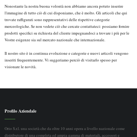
Nonostante la nostra buona volontà non abbiamo ancora potuto inserire
l'immagine di tutto ciò di cui disponiamo, che è molto. Gli articoli che qui
trovate raffigurati sono rappresentativi delle rispettive categorie
merceologiche. Se non vedete ciò che cercate contattateci: possiamo fornire
prodotti specifici su richiesta del cliente impegnandoci a trovare i più per le
Vostre esigenze sia sul mercato nazionale che internazionale.
Il nostro sito è in continua evoluzione e categorie e nuovi articoli vengono
inseriti frequentemente. Vi suggeriamo perciò di visitarlo spesso per
visionare le novità.
Profilo Aziendale
Orio S.r.l. una società che da oltre 10 anni opera a livello nazionale come
distributore di una completa ed ampia gamma di materiali, accessori e