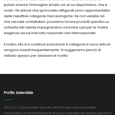
potuto inserire l'immagine di tutto ciò di cui disponiamo, che è
molto. Gli articoli che qui trovate raffigurati sono rappresentativi
delle rispettive categorie merceologiche. Se non vedete ciò
che cercate contattateci: possiamo fornire prodotti specifici su
richiesta del cliente impegnandoci a trovare i più per le Vostre
esigenze sia sul mercato nazionale che internazionale.
Il nostro sito è in continua evoluzione e categorie e nuovi articoli
vengono inseriti frequentemente. Vi suggeriamo perciò di
visitarlo spesso per visionare le novità.
Profilo Aziendale
Orio S.r.l. una società che da oltre 10 anni opera a livello
nazionale come distributore di una completa ed ampia gamma