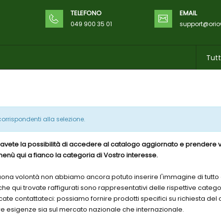
TELEFONO
EMAIL
049 900 35 01
support@ori
orrispondenti alla selezione.
avete la possibilità di accedere al catalogo aggiornato e prendere vi
enù qui a fianco la categoria di Vostro interesse.
ona volontà non abbiamo ancora potuto inserire l'immagine di tutto 
i che qui trovate raffigurati sono rappresentativi delle rispettive cat
ate contattateci: possiamo fornire prodotti specifici su richiesta de
tre esigenze sia sul mercato nazionale che internazionale.