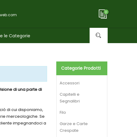
0
oweb.com
Categorie Prodotti
Accessori
sione di una parte di
Capitelli e
Segnalibri
ciò di cui disponiamo,
Filo
egorie merceologiche. Se
l cliente impegnandoci a
Garze e Carte
Crespate