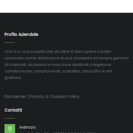
Profilo Aziendale
Orio S.r.l. una società che da oltre 10 anni opera a livello
nazionale come distributore di una completa ed ampia gamma
di materiali, accessori e macchine destinati a legatorie,
cartotecniche, campionaristi, scatolifici, astuccifici e arti
grafiche.
Disclaimer
|
Privacy & Cookies Policy
Contatti
Indirizzo :