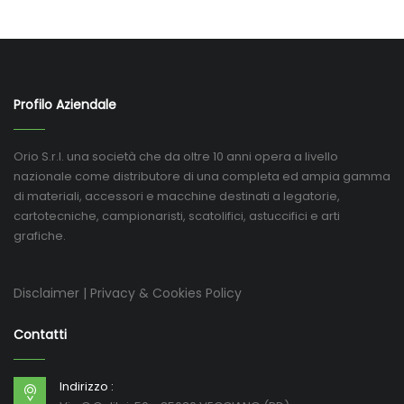
Profilo Aziendale
Orio S.r.l. una società che da oltre 10 anni opera a livello
nazionale come distributore di una completa ed ampia gamma
di materiali, accessori e macchine destinati a legatorie,
cartotecniche, campionaristi, scatolifici, astuccifici e arti
grafiche.
Disclaimer
|
Privacy & Cookies Policy
Contatti
Indirizzo :